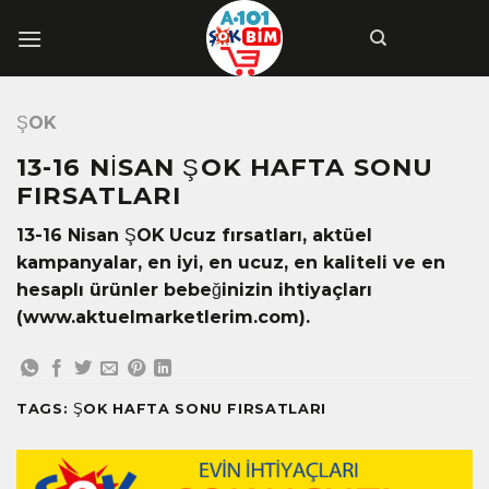
İçeriğe
atla
ŞOK
13-16 NISAN ŞOK HAFTA SONU
FIRSATLARI
13-16 Nisan ŞOK Ucuz fırsatları, aktüel
kampanyalar, en iyi, en ucuz, en kaliteli ve en
hesaplı ürünler bebeğinizin ihtiyaçları
(www.aktuelmarketlerim.com).
TAGS:
ŞOK HAFTA SONU FIRSATLARI