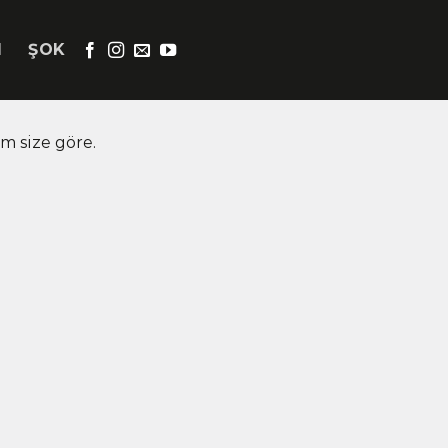
M
ŞOK
m size göre.