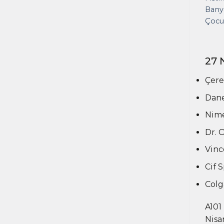
Banyo
Çocuk
27 
Çere
Dane
Nime
Dr. 
Vince
Cif 
Colg
A101
Nisa