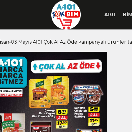
A101
Bİ
isan-03 Mayıs A101 Çok Al Az Öde kampanyalı ürünler ta