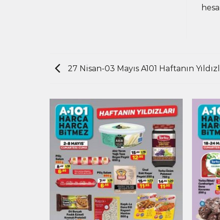
hesa
27 Nisan-03 Mayıs A101 Haftanın Yıldızl