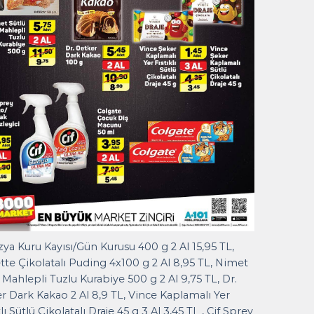
ya Kuru Kayısı/Gün Kurusu 400 g 2 Al 15,95 TL,
te Çikolatalı Puding 4x100 g 2 Al 8,95 TL, Nimet
 Mahlepli Tuzlu Kurabiye 500 g 2 Al 9,75 TL, Dr.
r Dark Kakao 2 Al 8,9 TL, Vince Kaplamalı Yer
klı Sütlü Çikolatalı Draje 45 g 3 Al 3,45 TL , Cif Sprey