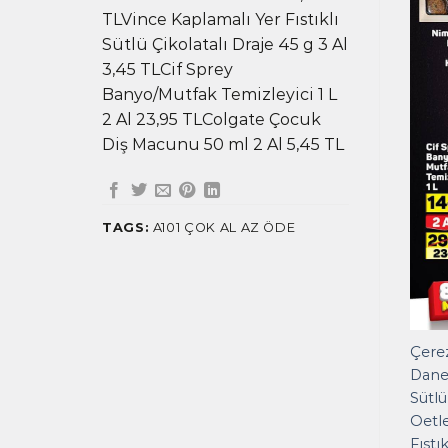
TLVince Kaplamalı Yer Fıstıklı
Sütlü Çikolatalı Draje 45 g 3 Al
3,45 TLCif Sprey
Banyo/Mutfak Temizleyici 1 L
2 Al 23,95 TLColgate Çocuk
Diş Macunu 50 ml 2 Al 5,45 TL
TAGS:
A101 ÇOK AL AZ ÖDE
Çerez
Danet
Sütlü
Oetle
Fıstı