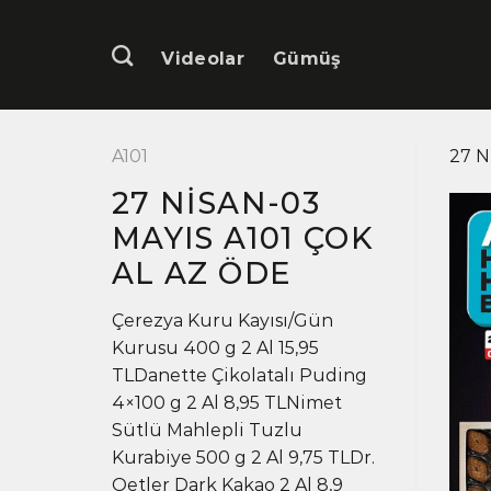
İçeriğe
atla
Videolar
Gümüş
A101
27 N
27 NISAN-03
MAYIS A101 ÇOK
AL AZ ÖDE
Çerezya Kuru Kayısı/Gün
Kurusu 400 g 2 Al 15,95
TLDanette Çikolatalı Puding
4×100 g 2 Al 8,95 TLNimet
Sütlü Mahlepli Tuzlu
Kurabiye 500 g 2 Al 9,75 TLDr.
Oetler Dark Kakao 2 Al 8,9