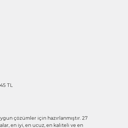
,45 TL
uygun çözümler için hazırlanmıştır. 27
ar, en iyi, en ucuz, en kaliteli ve en