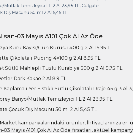
/Mutfak Temizleyici 1 L 2 Al 23,95 TL, Colgate
 Diş Macunu 50 ml 2 Al 5,45 TL
Nisan-03 Mayıs A101 Çok Al Az Öde
zya Kuru Kayısı/Gün Kurusu 400 g 2 Al 15,95 TL
tte Çikolatalı Puding 4×100 g 2 Al 8,95 TL
t Sütlü Mahlepli Tuzlu Kurabiye 500 g 2 Al 9,75 TL
Oetler Dark Kakao 2 Al 8,9 TL
 Kaplamalı Yer Fıstıklı Sütlü Çikolatalı Draje 45 g 3 Al 3
Sprey Banyo/Mutfak Temizleyici 1 L 2 Al 23,95 TL
ate Çocuk Diş Macunu 50 ml 2 Al 5,45 TL
 Market kampanyalarındaki ürünler, İhtiyaçlarınıza en 
n-03 Mayıs A101 Çok Al Az Öde fırsatları, aktüel kampanyal