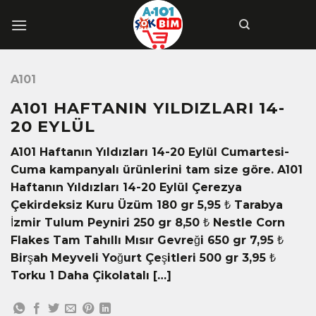
İçeriğe
atla
A101
A101 HAFTANIN YILDIZLARI 14-
20 EYLÜL
A101 Haftanın Yıldızları 14-20 Eylül Cumartesi-
Cuma kampanyalı ürünlerini tam size göre. A101
Haftanın Yıldızları 14-20 Eylül Çerezya
Çekirdeksiz Kuru Üzüm 180 gr 5,95 ₺ Tarabya
İzmir Tulum Peyniri 250 gr 8,50 ₺ Nestle Corn
Flakes Tam Tahıllı Mısır Gevreği 650 gr 7,95 ₺
Birşah Meyveli Yoğurt Çeşitleri 500 gr 3,95 ₺
Torku 1 Daha Çikolatalı […]